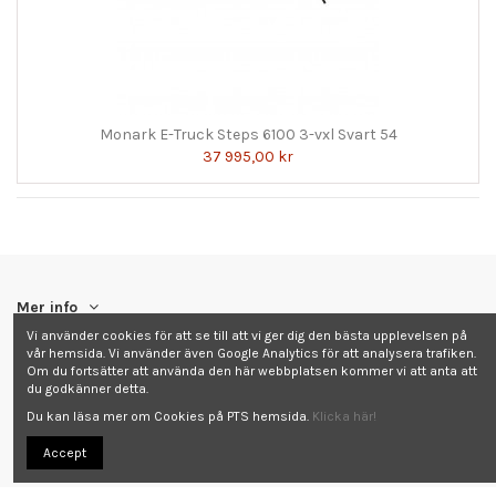
Monark E-Truck Steps 6100 3-vxl Svart 54
37 995,00 kr
Mer info
Vi använder cookies för att se till att vi ger dig den bästa upplevelsen på
vår hemsida. Vi använder även Google Analytics för att analysera trafiken.
Kontakta oss
Om du fortsätter att använda den här webbplatsen kommer vi att anta att
du godkänner detta.
Follow us
Du kan läsa mer om Cookies på PTS hemsida.
Klicka här!
Accept