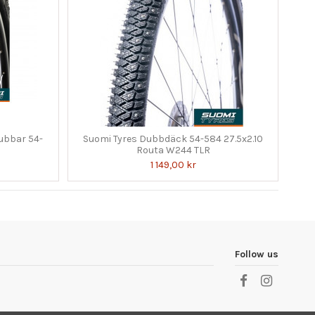
ubbar 54-
Suomi Tyres Dubbdäck 54-584 27.5x2.10
Routa W244 TLR
1 149,00 kr
Follow us