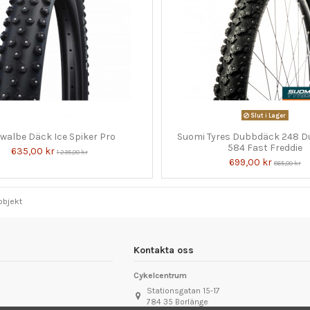
Slut i Lager
walbe Däck Ice Spiker Pro
Suomi Tyres Dubbdäck 248 D
584 Fast Freddie
635,00 kr
1 235,00 kr
699,00 kr
865,00 kr
 objekt
Kontakta oss
Cykelcentrum
Stationsgatan 15-17
784 35 Borlänge