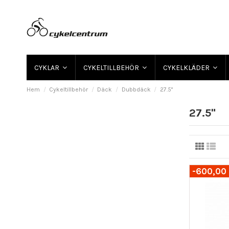
CYKLAR
CYKELTILLBEHÖR
CYKELKLÄDER
Hem
Cykeltillbehör
Däck
Dubbdäck
27.5"
27.5"
-600,00 