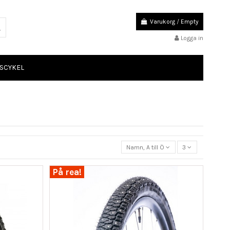
Varukorg
/
Empty
Logga in
SCYKEL
Namn, A till Ö
3
På rea!