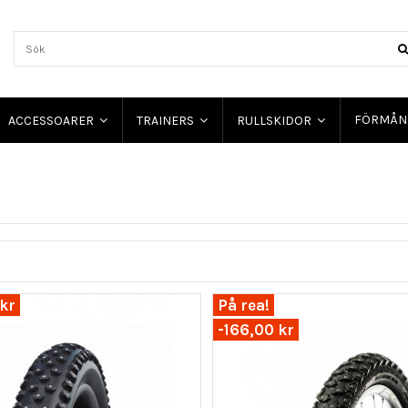
FÖRMÅN
ACCESSOARER
TRAINERS
RULLSKIDOR
kr
På rea!
-166,00 kr