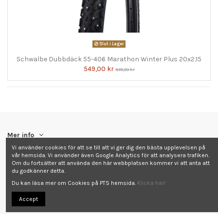
Slut i Lager
Schwalbe Dubbdäck 55-406 Marathon Winter Plus 20x2.15
549,00 kr
935,00 kr
Mer info
Vi använder cookies för att se till att vi ger dig den bästa upplevelsen på
vår hemsida. Vi använder även Google Analytics för att analysera trafiken.
Kontakta oss
Om du fortsätter att använda den här webbplatsen kommer vi att anta att
du godkänner detta.
Follow us
Du kan läsa mer om Cookies på PTS hemsida.
Klicka här!
Accept