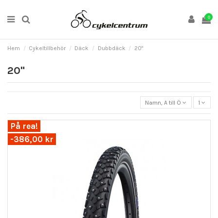
0
Hem
Cykeltillbehör
Däck
Dubbdäck
20"
20"
Namn, A till Ö
1
På rea!
-386,00 kr