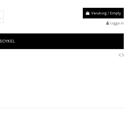
Varukorg
/
Empty
Logga in
SCYKEL