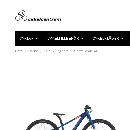
CYKLAR
CYKELTILLBEHÖR
CYKELKLÄDER
Hem
Cyklar
Barn & ungdom
Scott Scale 600