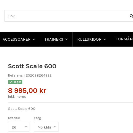
FÖRMÅN
ACCESSOARER
TRAINERS
RULLSKIDOR
Scott Scale 600
Referens
4252028264222
I lager
8 995,00 kr
Inkl. moms
Scott Scale 600
Storlek
Färg