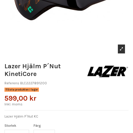
Lazer Hjälm P´Nut
KinetiCore
Referens
BLC2227891200
Sista produkten i lager
599,00 kr
Inkl. moms
Lazer Hjälm P´Nut KC
Storlek
Färg