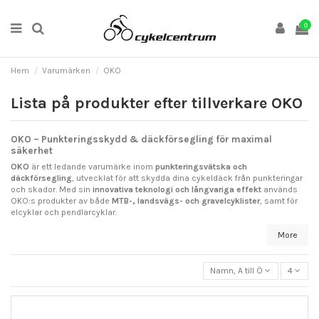
0
Hem
Varumärken
OKO
Lista på produkter efter tillverkare OKO
OKO – Punkteringsskydd & däckförsegling för maximal
säkerhet
OKO
är ett ledande varumärke inom
punkteringsvätska och
däckförsegling
, utvecklat för att skydda dina cykeldäck från punkteringar
och skador. Med sin
innovativa teknologi och långvariga effekt
används
OKO:s produkter av både
MTB-, landsvägs- och gravelcyklister
, samt för
elcyklar och pendlarcyklar.
More
Namn, A till Ö
4