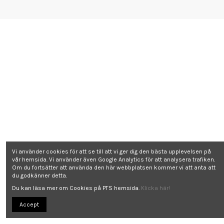
Vi använder cookies för att se till att vi ger dig den bästa upplevelsen på
vår hemsida. Vi använder även Google Analytics för att analysera trafiken.
Om du fortsätter att använda den här webbplatsen kommer vi att anta att
du godkänner detta.
Du kan läsa mer om Cookies på PTS hemsida.
Klicka här!
Accept