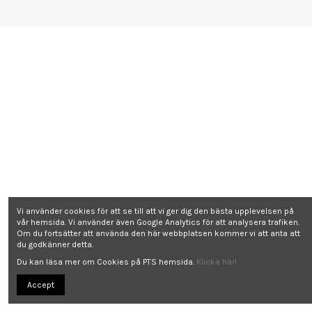
Vi använder cookies för att se till att vi ger dig den bästa upplevelsen på
vår hemsida. Vi använder även Google Analytics för att analysera trafiken.
Om du fortsätter att använda den här webbplatsen kommer vi att anta att
du godkänner detta.
Du kan läsa mer om Cookies på PTS hemsida.
Klicka här!
Accept