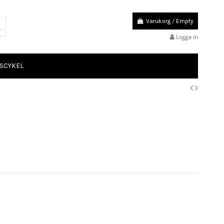
Varukorg
/
Empty
Logga in
SCYKEL