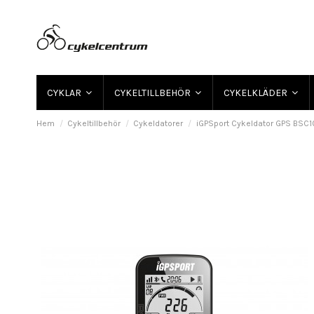
CYKLAR
CYKELTILLBEHÖR
CYKELKLÄDER
Hem
Cykeltillbehör
Cykeldatorer
iGPSport Cykeldator GPS BSC