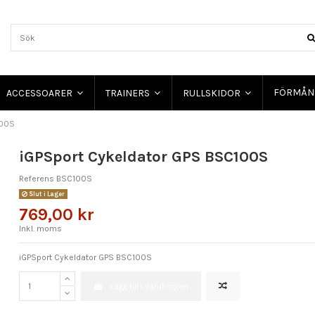
FÖRMÅN
ACCESSOARER
TRAINERS
RULLSKIDOR
100S
iGPSport Cykeldator GPS BSC100S
Referens
BSC100S
Slut i Lager
769,00 kr
Inkl. moms
iGPSport Cykeldator GPS BSC100S
Lägg till i varukorgen