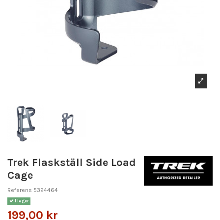
Trek Flaskställ Side Load
Cage
Referens
5324464
I lager
199,00 kr