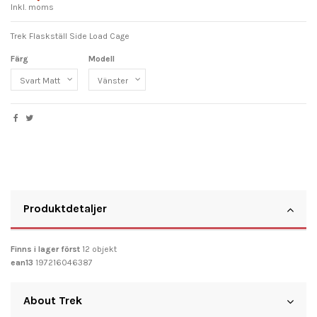
Inkl. moms
Trek Flaskställ Side Load Cage
Färg
Modell
Produktdetaljer
Finns i lager först
12 objekt
ean13
197216046387
About Trek