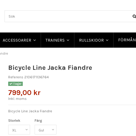
FÖRMÅN
ACCESSOARER
TRAINERS
RULLSKIDOR
andre
Bicycle Line Jacka Fiandre
Referens
2106171136764
I lager
799,00 kr
Inkl. moms
Bicycle Line Jacka Fiandre
Storlek
Färg