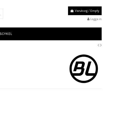
Varukorg
/
Empty
Logga in
SCYKEL