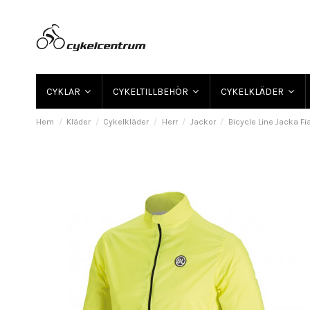
CYKLAR
CYKELTILLBEHÖR
CYKELKLÄDER
Hem
Kläder
Cykelkläder
Herr
Jackor
Bicycle Line Jacka Fi