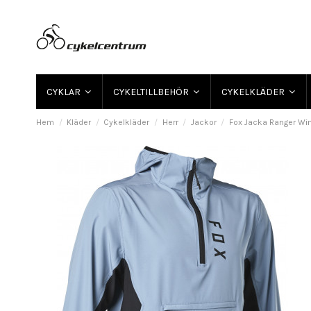
CYKLAR
CYKELTILLBEHÖR
CYKELKLÄDER
Hem
Kläder
Cykelkläder
Herr
Jackor
Fox Jacka Ranger Win