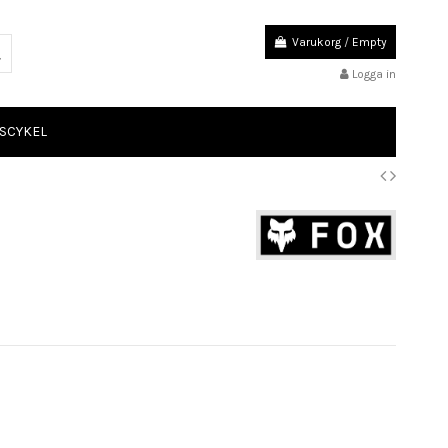
Varukorg
/
Empty
Logga in
SCYKEL