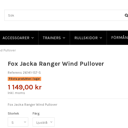
FÖRMÅN
ACCESSOARER
TRAINERS
RULLSKIDOR
d Pullover
Fox Jacka Ranger Wind Pullover
Referens
26141-157-S
Sista produkten i lager
1 149,00 kr
Inkl. moms
Fox Jacka Ranger Wind Pullover
Storlek
Färg