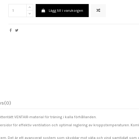
Lägg till i varukorgen
ws
(0)
ttentätt VENTAIR-material för träning i kalla förhållanden.
rsidor för effektiv ventilation och optimal reglering av kroppstemperaturen. Kom
em. Det är ett avancerat system som skyddar mot väta och vind samtidigt som de