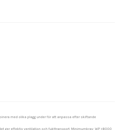
binera med olika plagg under för att anpassa efter skiftande
t ger effektiv ventilation och fukttransport. Minimumkrav: WP >8000