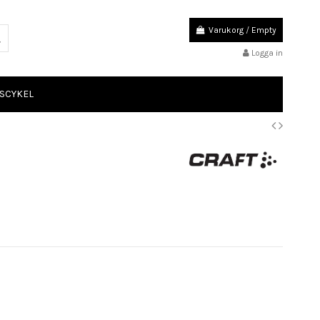
Varukorg
/
Empty
Logga in
SCYKEL