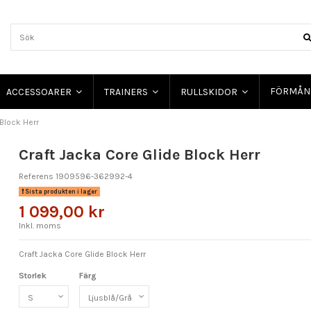
FÖRMÅN
ACCESSOARER
TRAINERS
RULLSKIDOR
 Block Herr
Craft Jacka Core Glide Block Herr
Referens
1909596-362992-4
Sista produkten i lager
1 099,00 kr
Inkl. moms
Craft Jacka Core Glide Block Herr
Storlek
Färg