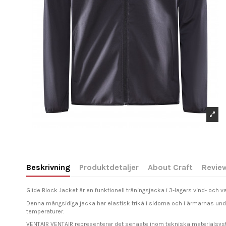
Beskrivning
Produktdetaljer
About Craft
Revie
Glide Block Jacket är en funktionell träningsjacka i 3-lagers vind- och va
Denna mångsidiga jacka har elastisk trikå i sidorna och i ärmarnas unde
temperaturer.
VENTAIR VENTAIR representerar det senaste inom tekniska materialsyst