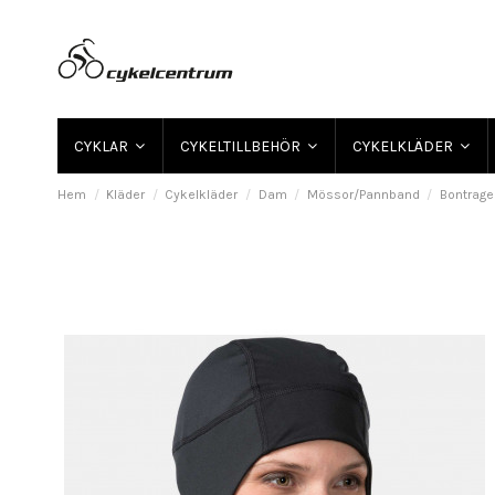
CYKLAR
CYKELTILLBEHÖR
CYKELKLÄDER
Hem
Kläder
Cykelkläder
Dam
Mössor/Pannband
Bontrage