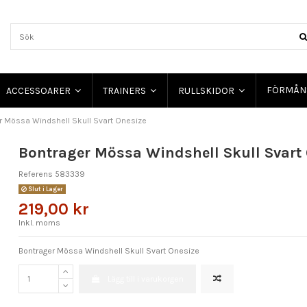
FÖRMÅN
ACCESSOARER
TRAINERS
RULLSKIDOR
r Mössa Windshell Skull Svart Onesize
Bontrager Mössa Windshell Skull Svart
Referens
583339
Slut i Lager
219,00 kr
Inkl. moms
Bontrager Mössa Windshell Skull Svart Onesize
Lägg till i varukorgen