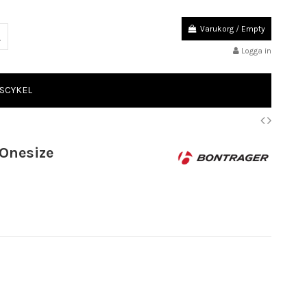
Varukorg
/
Empty
Logga in
SCYKEL
 Onesize