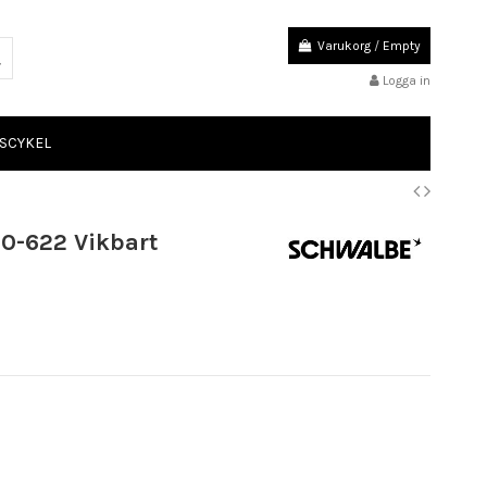
Varukorg
/
Empty
Logga in
SCYKEL
0-622 Vikbart