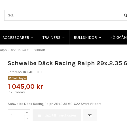
FÖRMÅN
ACCESSOARER
TRAINERS
RULLSKIDOR
lph 29x.2.35 60-622 Vikbart
Schwalbe Däck Racing Ralph 29x.2.35 6
Referens
11654029.01
Slut i Lager
1 045,00 kr
Inkl. moms
Schwalbe Däck Racing Ralph 29x.2.35 60-622 Svart Vikbart
Lägg till i varukorgen