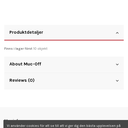
Produktdetaljer
Finns i lager först
10 objekt
About Muc-Off
Reviews (0)
Mer info
Vi använder cookies för att se till att vi ger dig den bästa upplevelsen på