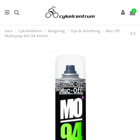
0
Hem
Cykeltillbehör
Rengöring
Olja & Avfettning
Muc-Off
Multispray MO-94 400ml