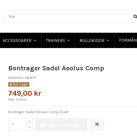
FÖRMÅN
ACCESSOARER
TRAINERS
RULLSKIDOR
Bontrager Sadel Aeolus Comp
Referens
581637
Slut i Lager
749,00 kr
Inkl. moms
Bontrager Sadel Aeolus Comp Svart
Lägg till i varukorgen