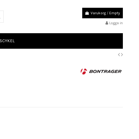
Varukorg
/
Empty
Logga in
SCYKEL