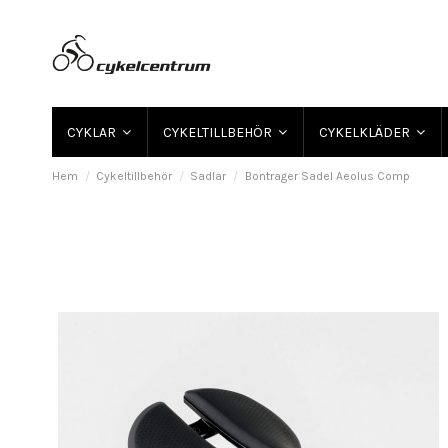
CYKLAR
CYKELTILLBEHÖR
CYKELKLÄDER
Hem
Cykeltillbehör
Sadlar
Bontrager Sadel Aeolus Comp