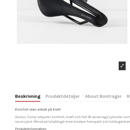
Beskrivning
Produktdetaljer
About Bontrager
R
Komfort utan avkall på kraft
Aeolus Comp erbjuder komfort, kraft och fart åt landsvägscyklister som
racercykel. Minskad totallängd med bredare framparti och fullängdska
Produktinformation