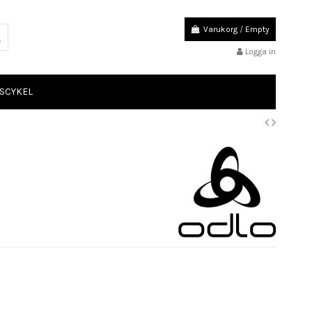
Varukorg
/
Empty
Logga in
SCYKEL