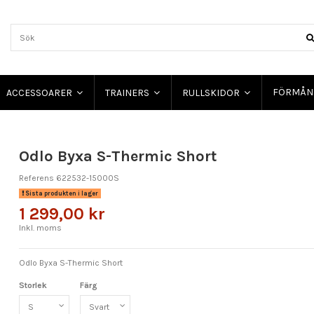
FÖRMÅN
ACCESSOARER
TRAINERS
RULLSKIDOR
Odlo Byxa S-Thermic Short
Referens
622532-15000S
Sista produkten i lager
1 299,00 kr
Inkl. moms
Odlo Byxa S-Thermic Short
Storlek
Färg