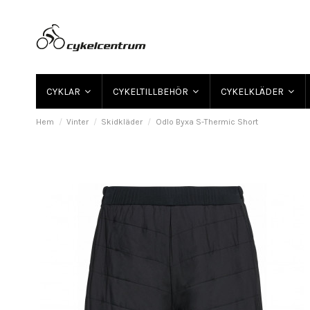
CYKLAR
CYKELTILLBEHÖR
CYKELKLÄDER
Hem
Vinter
Skidkläder
Odlo Byxa S-Thermic Short