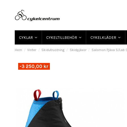
CYKLAR
CYKELTILLBEHÖR
CYKELKLÄDER
Hem
Vinter
Skidutrustning
Skidpjäxor
Salomon Pjäxa S/Lab 
-3 250,00 kr