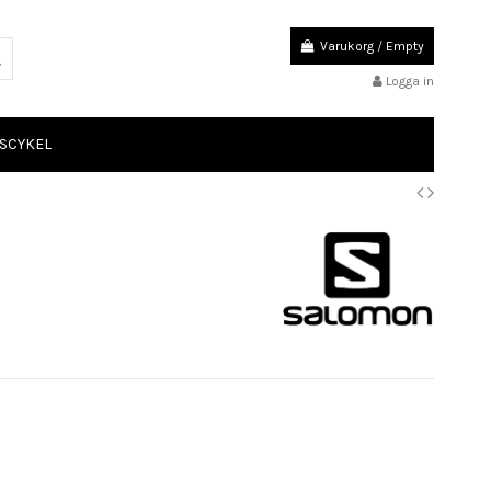
Varukorg
/
Empty
Logga in
SCYKEL