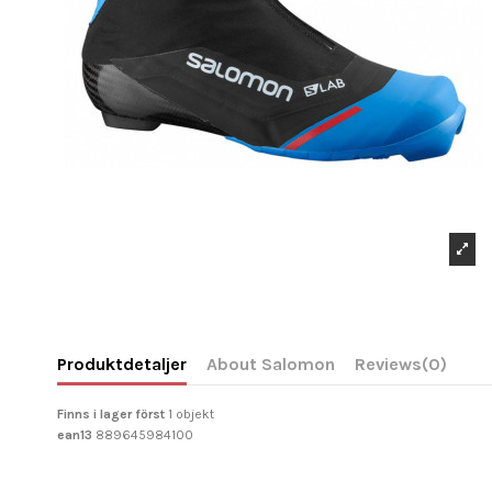
Produktdetaljer
About Salomon
Reviews
(0)
Finns i lager först
1 objekt
ean13
889645984100