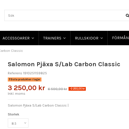
FÖRMÅN
ACCESSOARER
TRAINERS
RULLSKIDOR
Carbon Classic
Salomon Pjäxa S/Lab Carbon Classic
Referens
1910251159825
Sista produkten i lager
3 250,00 kr
6 500,00 kr
-3 250,00 kr
Inkl. moms
Salomon Pjäxa S/Lab Carbon Classic |
Storlek