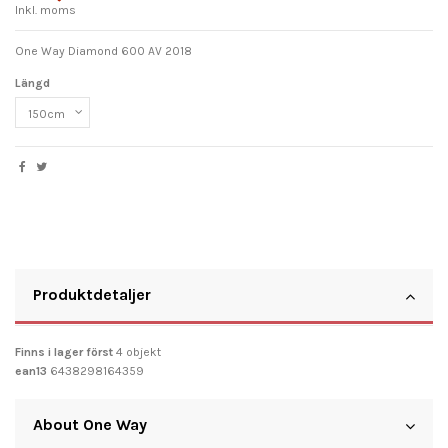
Inkl. moms
One Way Diamond 600 AV 2018
Längd
Produktdetaljer
Finns i lager först
4 objekt
ean13
6438298164359
About One Way