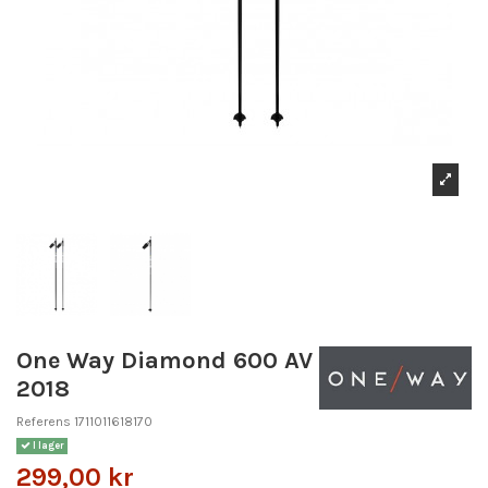
One Way Diamond 600 AV
2018
Referens
1711011618170
I lager
299,00 kr