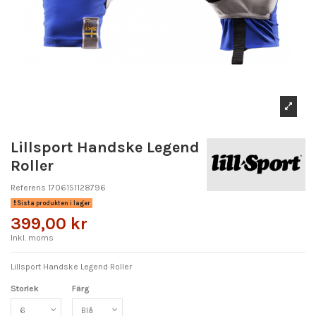
Lillsport Handske Legend
Roller
Referens
1706151128796
Sista produkten i lager
399,00 kr
Inkl. moms
Lillsport Handske Legend Roller
Storlek
Färg