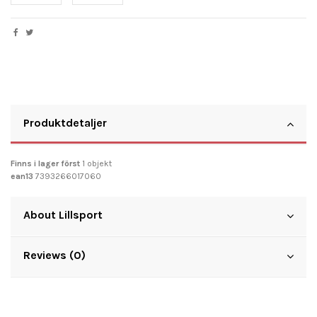
Produktdetaljer
Finns i lager först
1 objekt
ean13
7393266017060
About Lillsport
Reviews (0)