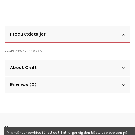
Produktdetaljer
ean13
7318573349925
About Craft
Reviews (0)
Mer info
Vi använder cookies för att se till att vi ger dig den bästa upplevelsen på