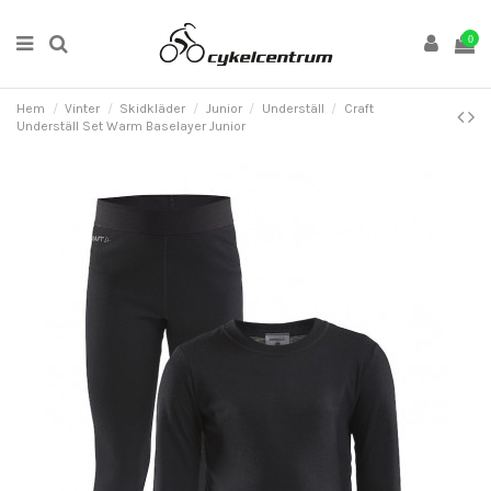
0
Hem
Vinter
Skidkläder
Junior
Underställ
Craft
Underställ Set Warm Baselayer Junior