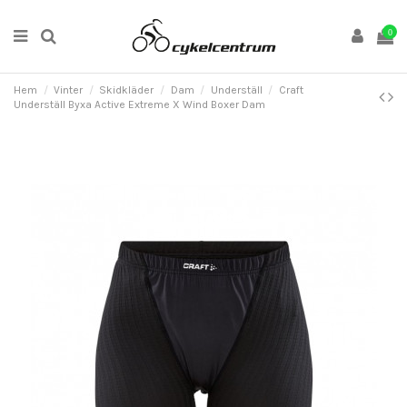
0
Hem
Vinter
Skidkläder
Dam
Underställ
Craft
Underställ Byxa Active Extreme X Wind Boxer Dam