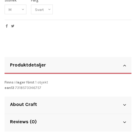
Storlek
Färg
Produktdetaljer
Finns i lager först
1 objekt
ean13
7318573346757
About Craft
Reviews (0)