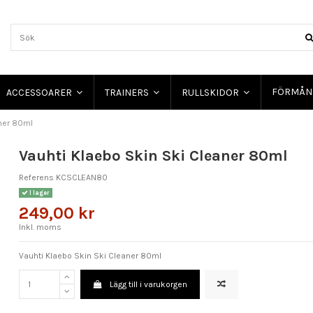
FÖRMÅN
ACCESSOARER
TRAINERS
RULLSKIDOR
aner 80ml
Vauhti Klaebo Skin Ski Cleaner 80ml
Referens
KCSCLEAN80
I lager
249,00 kr
Inkl. moms
Vauhti Klaebo Skin Ski Cleaner 80ml
Lägg till i varukorgen