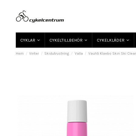
CYKLAR
CYKELTILLBEHÖR
CYKELKLÄDER
Hem
Vinter
Skidutrustning
Valla
Vauhti Klaebo Skin Ski Cle