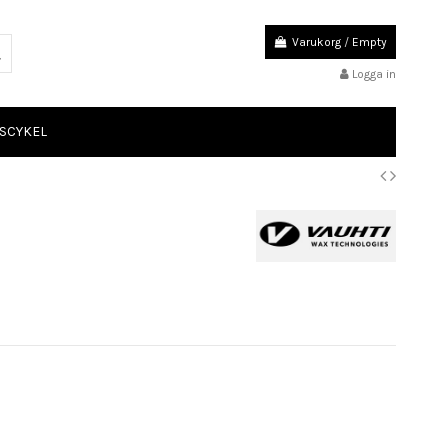
Varukorg
/
Empty
Logga in
SCYKEL