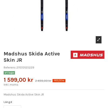
Madshus Skida Active
Skin JR
Referens
211013125229
I lager
1 599,00 kr
2 499,00 kr
-900,00 kr
Inkl. moms
Madshus Skida Active Skin JR
Längd