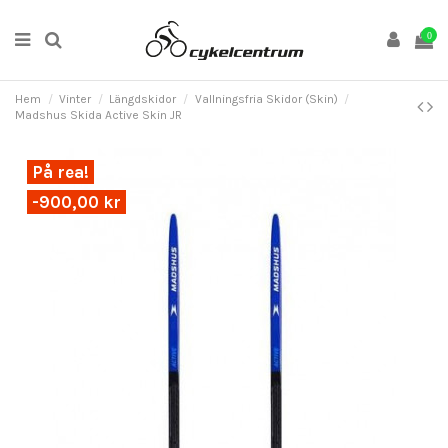
0
Hem
Vinter
Längdskidor
Vallningsfria Skidor (Skin)
Madshus Skida Active Skin JR
På rea!
-900,00 kr