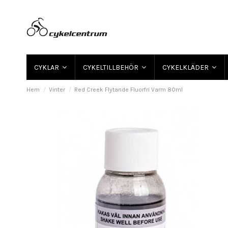
CYKLAR
CYKELTILLBEHÖR
CYKELKLÄDER
Hem
Vinter
Red Creek Flytande Fluorfri Varm 80ml