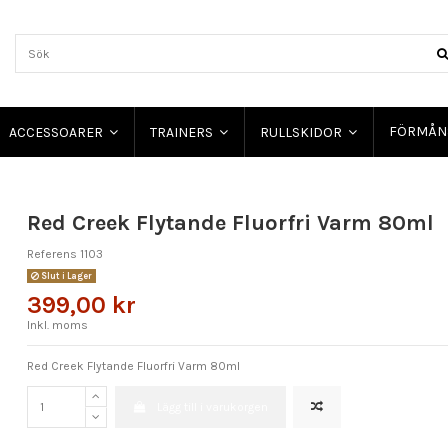
FÖRMÅN
ACCESSOARER
TRAINERS
RULLSKIDOR
Red Creek Flytande Fluorfri Varm 80ml
Referens
1103
Slut i Lager
399,00 kr
Inkl. moms
Red Creek Flytande Fluorfri Varm 80ml
Lägg till i varukorgen