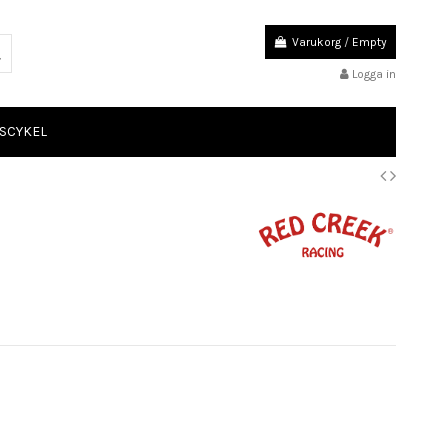
Varukorg
/
Empty
Logga in
SCYKEL