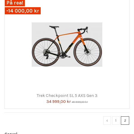
På rea!
-14 000,00 kr
Trek Checkpoint SL 5 AXS Gen 3
34 999,00 kr
48 999,00 kr
1
2