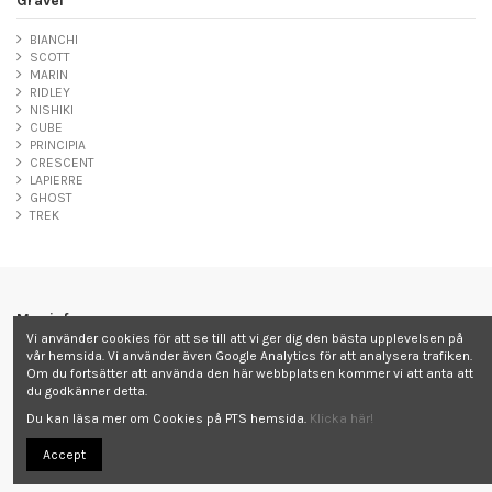
Gravel
BIANCHI
SCOTT
MARIN
RIDLEY
NISHIKI
CUBE
PRINCIPIA
CRESCENT
LAPIERRE
GHOST
TREK
Mer info
Vi använder cookies för att se till att vi ger dig den bästa upplevelsen på
vår hemsida. Vi använder även Google Analytics för att analysera trafiken.
Kontakta oss
Om du fortsätter att använda den här webbplatsen kommer vi att anta att
du godkänner detta.
Du kan läsa mer om Cookies på PTS hemsida.
Klicka här!
Follow us
Accept