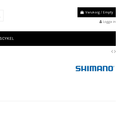
Varukorg
/
Empty
Logga in
SCYKEL