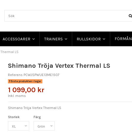
FÖRMÅN
ACCESSOARER
TRAINERS
RULLSKIDOR
 Thermal LS
Shimano Tröja Vertex Thermal LS
Referens
PCWJSPWUE13ME1507
Sista produkten i lager
1 099,00 kr
Inkl. moms
Shimano Tröja Vertex Thermal LS
Storlek
Färg