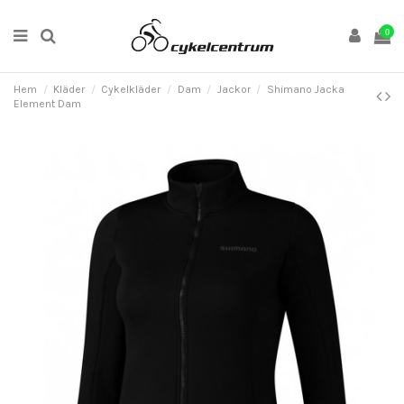
0
Hem
Kläder
Cykelkläder
Dam
Jackor
Shimano Jacka
Element Dam