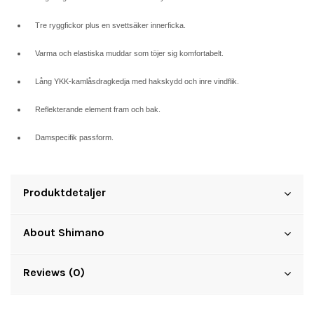
Tre ryggfickor plus en svettsäker innerficka.
Varma och elastiska muddar som töjer sig komfortabelt.
Lång YKK-kamlåsdragkedja med hakskydd och inre vindflik.
Reflekterande element fram och bak.
Damspecifik passform.
Produktdetaljer
About Shimano
Reviews (0)